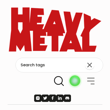




