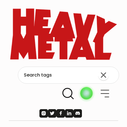




