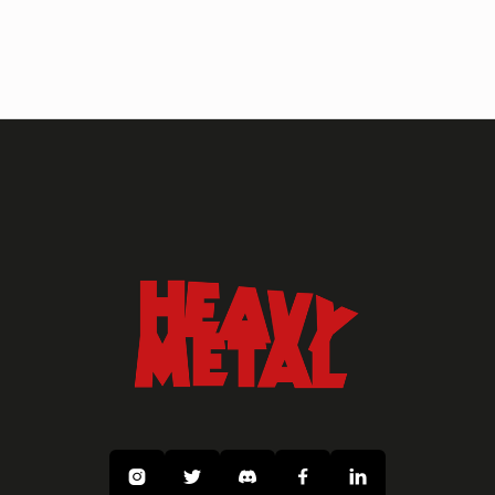




