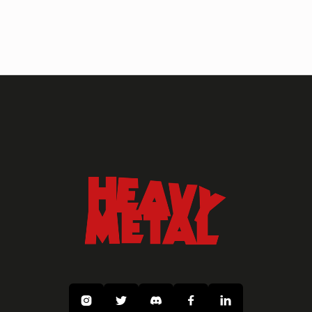




