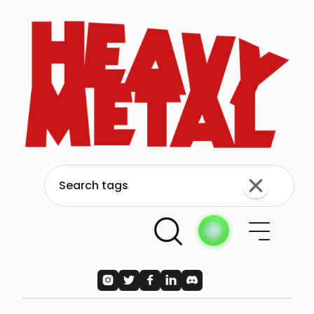




